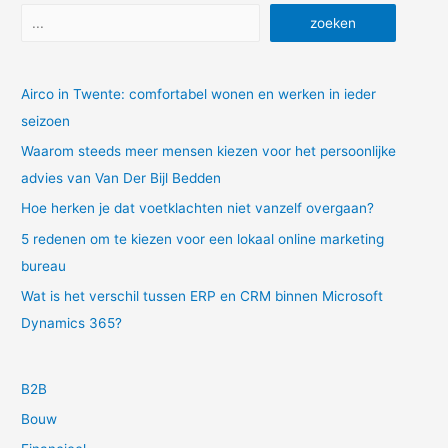
Zoeken
van
zoeken
beschoeiing
Airco in Twente: comfortabel wonen en werken in ieder
seizoen
Waarom steeds meer mensen kiezen voor het persoonlijke
advies van Van Der Bijl Bedden
Hoe herken je dat voetklachten niet vanzelf overgaan?
5 redenen om te kiezen voor een lokaal online marketing
bureau
Wat is het verschil tussen ERP en CRM binnen Microsoft
Dynamics 365?
B2B
Bouw