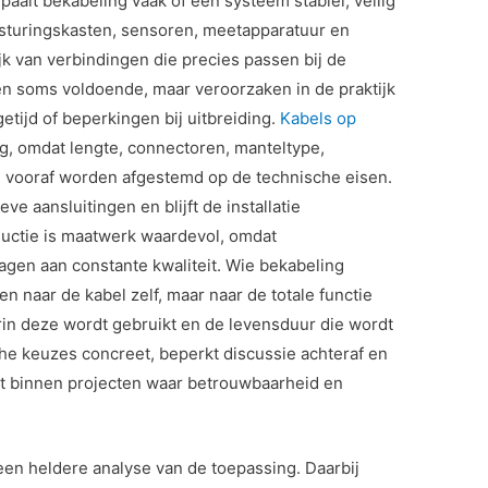
alt bekabeling vaak of een systeem stabiel, veilig
besturingskasten, sensoren, meetapparatuur en
jk van verbindingen die precies passen bij de
en soms voldoende, maar veroorzaken in de praktijk
tijd of beperkingen bij uitbreiding.
Kabels op
g, omdat lengte, connectoren, manteltype,
 vooraf worden afgestemd op de technische eisen.
ve aansluitingen en blijft de installatie
oductie is maatwerk waardevol, omdat
agen aan constante kwaliteit. Wie bekabeling
een naar de kabel zelf, maar naar de totale functie
in deze wordt gebruikt en de levensduur die wordt
e keuzes concreet, beperkt discussie achteraf en
at binnen projecten waar betrouwbaarheid en
en heldere analyse van de toepassing. Daarbij