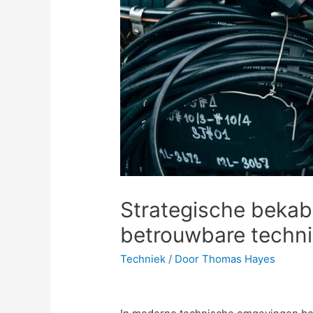
Strategische bekabe
betrouwbare techn
Techniek
/ Door
Thomas Hayes