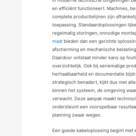
In moderne technische omgevingen bepa
en efficiënt functioneert. Machines, 
complete productielijnen zijn afhankeli
toepassing. Standaardoplossingen lijk
regelmatig storingen, onnodige montage
maat
bieden dan een gerichte oplossin
afscherming en mechanische belasting
Daardoor ontstaat minder kans op foutie
overzichtelijk. Ook bij seriematige pr
herhaalbaarheid en documentatie bijdr
strategisch benadert, kijkt dus niet all
binnen het systeem, de omgeving waar
verwacht. Deze aanpak maakt technisch
ondersteunt een voorspelbaar resulta
planning zwaar wegen.
Een goede kabeloplossing begint met e