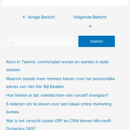
Bericht
←
Vorige Bericht
Volgende Bericht
navigatie
→
Zoeken
zoeken
Airco in Twente: comfortabel wonen en werken in ieder
seizoen
Waarom steeds meer mensen kiezen voor het persoonlijke
advies van Van Der Bijl Bedden
Hoe herken je dat voetklachten niet vanzelf overgaan?
5 redenen om te kiezen voor een lokaal online marketing
bureau
Wat is het verschil tussen ERP en CRM binnen Microsoft
Dynamics 365?