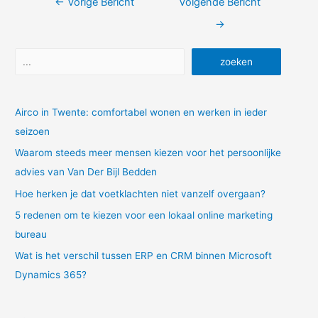
Bericht
←
Vorige Bericht
Volgende Bericht
navigatie
→
Zoeken
zoeken
Airco in Twente: comfortabel wonen en werken in ieder
seizoen
Waarom steeds meer mensen kiezen voor het persoonlijke
advies van Van Der Bijl Bedden
Hoe herken je dat voetklachten niet vanzelf overgaan?
5 redenen om te kiezen voor een lokaal online marketing
bureau
Wat is het verschil tussen ERP en CRM binnen Microsoft
Dynamics 365?