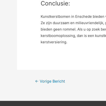
Conclusie:
Kunstkerstbomen in Enschede bieden v
Ze zijn duurzaam en milieuvriendelijk,
bieden geen rommel. Als u op zoek be
kerstboomoplossing, dan is een kunst
kerstversiering.
Bericht
←
Vorige Bericht
navigatie