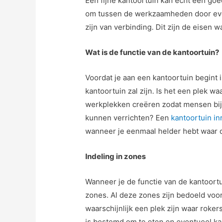
Een fijne kantoortuin kan echt een goe
om tussen de werkzaamheden door even
zijn van verbinding. Dit zijn de eisen
Wat is de functie van de kantoortuin?
Voordat je aan een kantoortuin begint 
kantoortuin zal zijn. Is het een plek w
werkplekken creëren zodat mensen bi
kunnen verrichten? Een
kantoortuin in
wanneer je eenmaal helder hebt waar d
Indeling in zones
Wanneer je de functie van de kantoortui
zones. Al deze zones zijn bedoeld voor
waarschijnlijk een plek zijn waar roke
is bestemd om te eten en eventueel k