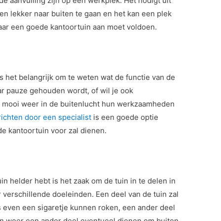
de aanvulling zijn op een werkplek. Het nodigt uit
 lekker naar buiten te gaan en het kan een plek
 waar een goede kantoortuin aan moet voldoen.
is het belangrijk om te weten wat de functie van de
aar pauze gehouden wordt, of wil je ook
j mooi weer in de buitenlucht hun werkzaamheden
richten door een specialist
is een goede optie
e kantoortuin voor zal dienen.
n helder hebt is het zaak om de tuin in te delen in
 verschillende doeleinden. Een deel van de tuin zal
rs even een sigaretje kunnen roken, een ander deel
an weer een ander deel eventueel dienen om buiten