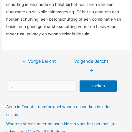
schutting in Enschede en helpt bij het realiseren van een
duurzame en stijlvolle tuinomgeving. Of het nu gaat om een
houten schutting, een betonschutting of een combinatie van
beide, een goed geplaatste schutting vormt de basis voor
meer rust, privacy en woonplezier in de tuin.
Bericht
←
Vorige Bericht
Volgende Bericht
navigatie
→
Zoeken
zoeken
Airco in Twente: comfortabel wonen en werken in ieder
seizoen
Waarom steeds meer mensen kiezen voor het persoonlijke
advies van Van Der Bijl Bedden