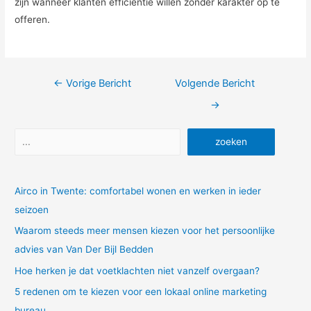
zijn wanneer klanten efficiëntie willen zonder karakter op te
offeren.
Bericht
←
Vorige Bericht
Volgende Bericht
navigatie
→
Zoeken
zoeken
Airco in Twente: comfortabel wonen en werken in ieder
seizoen
Waarom steeds meer mensen kiezen voor het persoonlijke
advies van Van Der Bijl Bedden
Hoe herken je dat voetklachten niet vanzelf overgaan?
5 redenen om te kiezen voor een lokaal online marketing
bureau