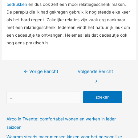
bedrukken
en dus ook zelf een mooi relatiegeschenk maken.
De paraplu die ik had gekregen gebruik ik nog steeds elke keer
als het hard regent. Zakelijke relaties zijn vaak erg dankbaar
met een relatiegeschenk. Iedereen vindt het natuurlijk leuk om
een cadeautje te ontvangen. Helemaal als dat cadeautje ook
nog eens praktisch is!
Bericht
←
Vorige Bericht
Volgende Bericht
navigatie
→
Zoeken
zoeken
Airco in Twente: comfortabel wonen en werken in ieder
seizoen
Waarom steeds meer mensen kiezen voor het persoonlijke